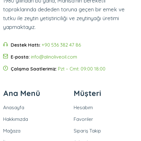
1980 yılından bu yana, Manisa’nın bereketli
topraklarında dededen toruna geçen bir emek ve
tutku ile zeytin yetiştiriciliği ve zeytinyağı üretimi
yapmaktayız.
Destek Hattı:
+90 536 382 47 86
E-posta:
info@alinoliveoil.com
Çalışma Saatlerimiz:
Pzt – Cmt: 09:00 18:00
Ana Menü
Müşteri
Anasayfa
Hesabım
Hakkımızda
Favoriler
Mağaza
Sipariş Takip