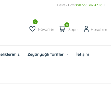
Topraktan Sofraya, Doğallığın Saf Hali!
Destek Hattı:
+90 536 382 47 86
0
Favoriler
Sepet
Hesabım
eliklerimiz
Zeytinyağlı Tarifler
İletişim