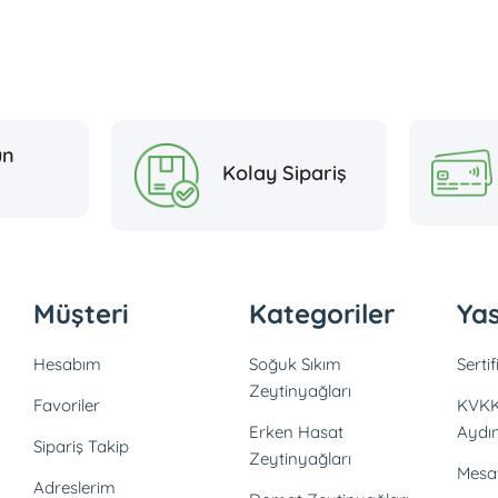
ün
Kolay Sipariş
Müşteri
Kategoriler
Yas
Hesabım
Soğuk Sıkım
Serti
Zeytinyağları
Favoriler
KVKK
Erken Hasat
Aydı
Sipariş Takip
Zeytinyağları
Mesaf
Adreslerim