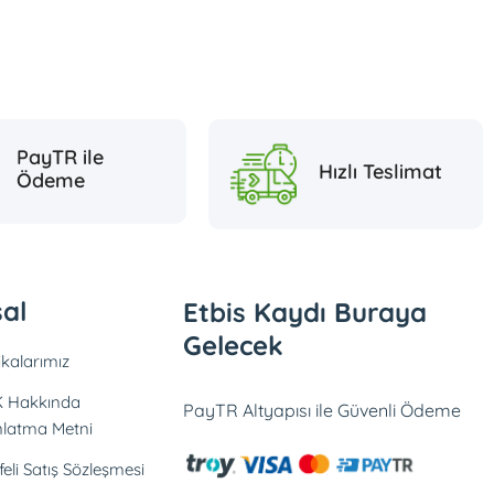
PayTR ile
Hızlı Teslimat
Ödeme
al
Etbis Kaydı Buraya
Gelecek
fikalarımız
 Hakkında
PayTR Altyapısı ile Güvenli Ödeme
nlatma Metni
eli Satış Sözleşmesi