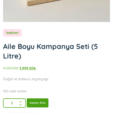
İndirim!
Aile Boyu Kampanya Seti (5
Litre)
4.250,00
₺
3.999,00
₺
Doğal ve katkısız zeytinyağı.
100 adet stokta
Sepete Ekle