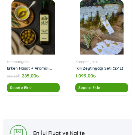
Kampanyalar
Kampanyalar
Erken Hasat + Aromalı
İkili Zeytinyağı Seti (2x1L)
Kombin Paketi
₺
285,00
₺
1.099,00
₺
320,00
Sepete Ekle
Sepete Ekle
En İyi Fiyat ve Kalite