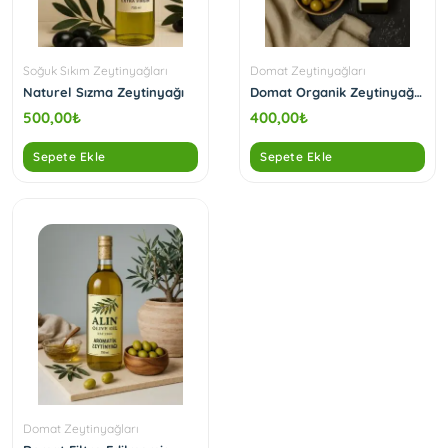
Soğuk Sıkım Zeytinyağları
Domat Zeytinyağları
Naturel Sızma Zeytinyağı
Domat Organik Zeytinyağı
(500 ml)
500,00
₺
400,00
₺
Sepete Ekle
Sepete Ekle
Domat Zeytinyağları