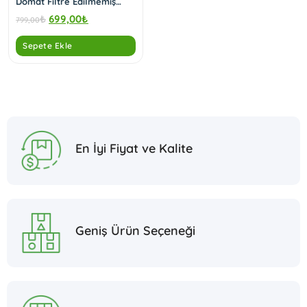
Domat Filtre Edilmemiş
Zeytinyağı (1 Litre)
₺
699,00
₺
799,00
Sepete Ekle
En İyi Fiyat ve Kalite
Geniş Ürün Seçeneği