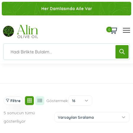
Her Damlasında Aile Var
0
Ev
Ürünler
Soğuk Sıkım Zeytinyağları
Göstermek:
Filtre
16
5 sonucun tümü
Varsayılan Sıralama
gösteriliyor